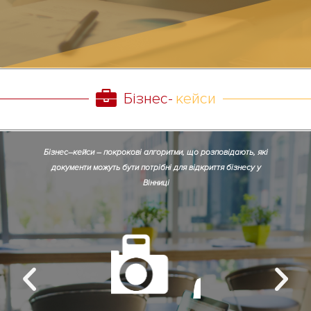
Бізнес-
кейси
Б
і
з
н
е
с
–
к
е
й
с
и
–
п
о
к
р
о
к
о
в
і
а
л
г
о
р
и
т
м
и
,
щ
о
р
о
з
п
о
в
і
д
а
ю
т
ь
,
я
к
і
д
о
к
у
м
е
н
т
и
м
о
ж
у
т
ь
б
у
т
и
п
о
т
р
і
б
н
і
д
л
я
в
і
д
к
р
и
т
т
я
б
і
з
н
е
с
у
у
В
і
н
н
и
ц
і