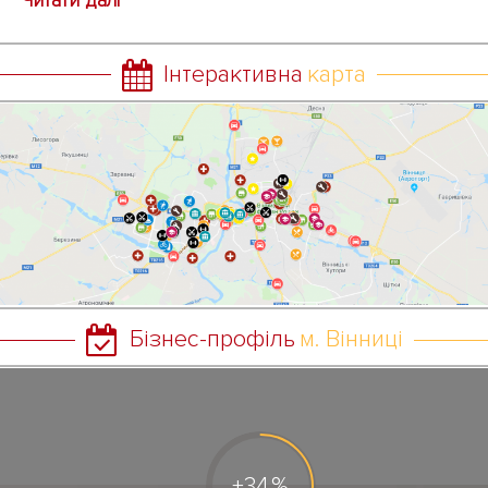
Інтерактивна
карта
Бізнес-профіль
м. Вінниці
34
+
%