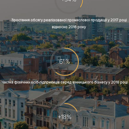
Зростання обсягу реалізованої промислової продукції у 2017 році
відносно 2016 року
61
%
Частка фізичних осіб-підприємців серед вінницького бізнесу у 2018 році
18
+
%