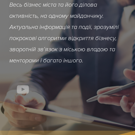
В
е
с
ь
б
і
з
н
е
с
м
і
с
т
а
т
а
й
о
г
о
д
і
л
о
в
а
а
к
т
и
в
н
і
с
т
ь
,
н
а
о
д
н
о
м
у
м
а
й
д
а
н
ч
и
к
у
.
А
к
т
у
а
л
ь
н
а
і
н
ф
о
р
м
а
ц
і
я
т
а
п
о
д
і
ї
,
з
р
о
з
у
м
і
л
і
п
о
к
р
о
к
о
в
і
а
л
г
о
р
и
т
м
и
в
і
д
к
р
и
т
т
я
б
і
з
н
е
с
у
,
з
в
о
р
о
т
н
і
й
з
в
‘
я
з
о
к
з
м
і
с
ь
к
о
ю
в
л
а
д
о
ю
т
а
м
е
н
т
о
р
а
м
и
і
б
а
г
а
т
о
і
н
ш
о
г
о
.