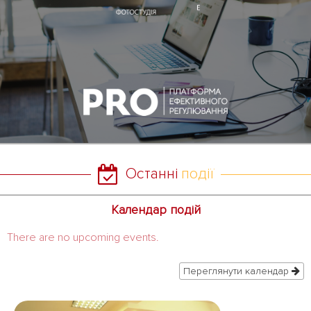
Останні
події
Календар подій
There are no upcoming events.
Переглянути календар