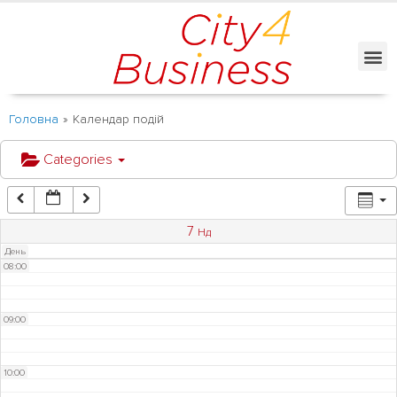
03:00
04:00
05:00
Головна
»
Календар подій
Categories
06:00
07:00
7
Нд
День
08:00
09:00
10:00