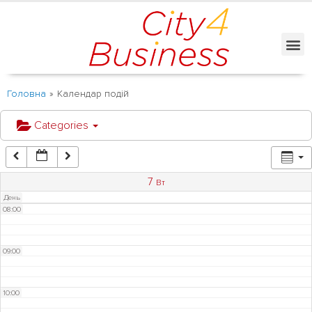
03:00
04:00
05:00
Головна
»
Календар подій
Categories
06:00
07:00
7
Вт
День
08:00
09:00
10:00