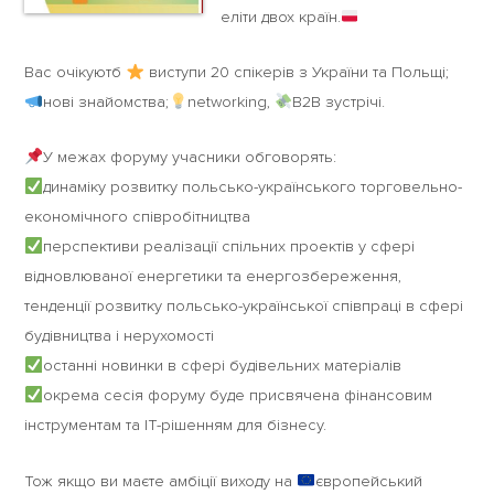
еліти двох країн.
Вас очікуютб
виступи 20 спікерів з України та Польщі;
нові знайомства;
networking,
B2B зустрічі.
У межах форуму учасники обговорять:
динаміку розвитку польсько-українського торговельно-
економічного співробітництва
перспективи реалізації спільних проектів у сфері
відновлюваної енергетики та енергозбереження,
тенденції розвитку польсько-української співпраці в сфері
будівництва і нерухомості
останні новинки в сфері будівельних матеріалів
окрема сесія форуму буде присвячена фінансовим
інструментам та IT-рішенням для бізнесу.
Тож якщо ви маєте амбіції виходу на
європейський